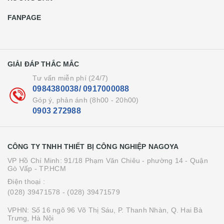
FANPAGE
GIẢI ĐÁP THẮC MẮC
Tư vấn miễn phí (24/7)
0984380038/ 0917000088
Góp ý, phản ánh (8h00 - 20h00)
0903 272988
CÔNG TY TNHH THIẾT BỊ CÔNG NGHIỆP NAGOYA
VP Hồ Chí Minh: 91/18 Phạm Văn Chiêu - phường 14 - Quận
Gò Vấp - TP.HCM
Điện thoại :
(028) 39471578
- (028) 39471579
VPHN: Số 16 ngõ 96 Võ Thị Sáu, P. Thanh Nhàn, Q. Hai Bà
Trưng, Hà Nội