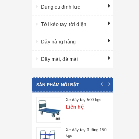
Dụng cụ định lực
Tời kéo tay, tời điện
Dây nâng hàng
Dây mài, đá mài
SẢN PHẨM NỔI BẬT
ay 2 tầng 300
Xe đẩy tay 500 kgs
Liên hệ
ệ
ay 3 tầng 300
Xe đẩy tay 3 tầng 150
kgs