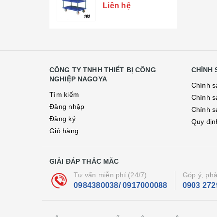
ệ
Liên hệ
tay sàn nhựa
000₫
CÔNG TY TNHH THIẾT BỊ CÔNG
CHÍNH 
NGHIỆP NAGOYA
tay sàn nhựa
Chính s
 2 tầng
Tìm kiếm
Chính s
ệ
Đăng nhập
Chính s
Đăng ký
Quy địn
Giỏ hàng
GIẢI ĐÁP THẮC MẮC
Tư vấn miễn phí (24/7)
Góp ý, phả
0984380038/ 0917000088
0903 272