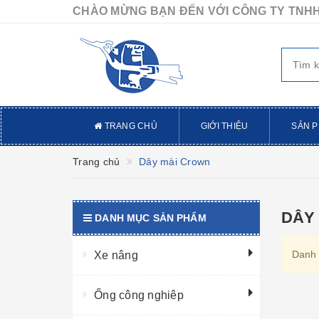
CHÀO MỪNG BẠN ĐẾN VỚI CÔNG TY TNHH
TRANG CHỦ
GIỚI THIỆU
SẢN 
Trang chủ
Dây mài Crown
DÂY
DANH MỤC SẢN PHẨM
Danh 
Xe nâng
Ống công nghiêp