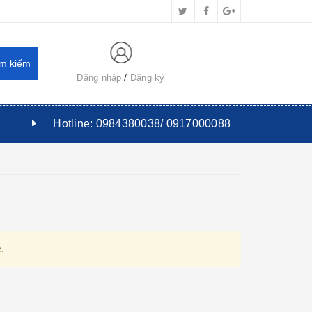
Đăng nhập
Đăng ký
Hotline:
0984380038/ 0917000088
.