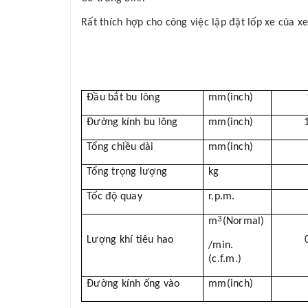
Rất thích hợp cho công việc lặp đặt lốp xe của 
Đầu bắt bu lông
mm(inch)
Đường kính bu lông
mm(inch)
Tổng chiều dài
mm(inch)
Tổng trọng lượng
kg
Tốc độ quay
r.p.m.
3
m
(Normal)
Lượng khí tiêu hao
/min.
(c.f.m.)
Đường kính ống vào
mm(inch)