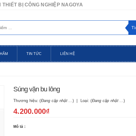
 THIẾT BỊ CÔNG NGHIỆP NAGOYA
PHẨM
TIN TỨC
LIÊN HỆ
Súng vặn bu lông
Thương hiệu: (
Đang cập nhật ...
)
Loại: (
Đang cập nhật ...
)
4.200.000₫
Mô tả :