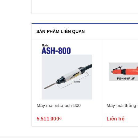
SẢN PHẨM LIÊN QUAN
ụng khí nén
Máy mài nitto ash-800
Máy mài thẳng
5.511.000₫
Liên hệ