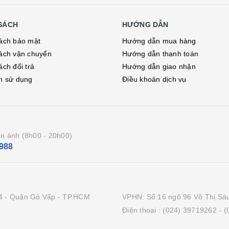
SÁCH
HƯỚNG DẪN
ách bảo mật
Hướng dẫn mua hàng
ách vận chuyển
Hướng dẫn thanh toán
ách đổi trả
Hướng dẫn giao nhận
h sử dụng
Điều khoản dịch vụ
n ánh (8h00 - 20h00)
988
4 - Quận Gò Vấp - TP.HCM
VPHN: Số 16 ngõ 96 Võ Thị Sáu
Điện thoại :
(024) 39719262
- 