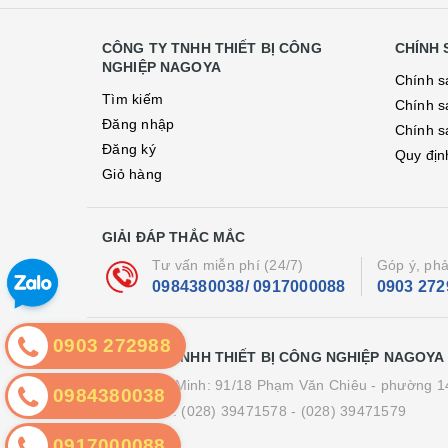
CÔNG TY TNHH THIẾT BỊ CÔNG
CHÍNH 
NGHIỆP NAGOYA
Chính s
Tìm kiếm
Chính s
Đăng nhập
Chính s
Đăng ký
Quy địn
Giỏ hàng
GIẢI ĐÁP THẮC MẮC
Tư vấn miễn phí (24/7)
Góp ý, phả
0984380038/ 0917000088
0903 272
0903 272988
CÔNG TY TNHH THIẾT BỊ CÔNG NGHIỆP NAGOYA
VP Hồ Chí Minh: 91/18 Phạm Văn Chiêu - phường 1
0984380038
Điện thoại :
(028) 39471578
- (028) 39471579
0917000088