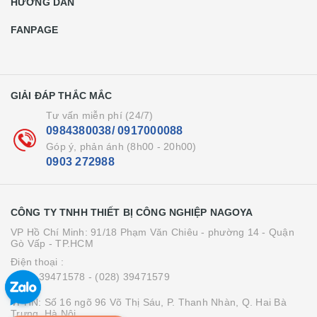
HƯỚNG DẪN
FANPAGE
GIẢI ĐÁP THẮC MẮC
Tư vấn miễn phí (24/7)
0984380038/ 0917000088
Góp ý, phản ánh (8h00 - 20h00)
0903 272988
CÔNG TY TNHH THIẾT BỊ CÔNG NGHIỆP NAGOYA
VP Hồ Chí Minh: 91/18 Phạm Văn Chiêu - phường 14 - Quận
Gò Vấp - TP.HCM
Điện thoại :
(028) 39471578
- (028) 39471579
VPHN: Số 16 ngõ 96 Võ Thị Sáu, P. Thanh Nhàn, Q. Hai Bà
Trưng, Hà Nội